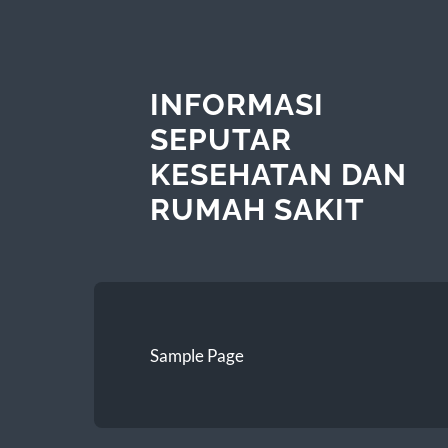
INFORMASI
SEPUTAR
KESEHATAN DAN
RUMAH SAKIT
Sample Page