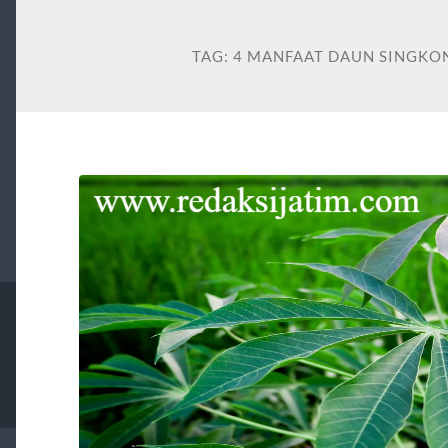
TAG:
4 MANFAAT DAUN SINGKO