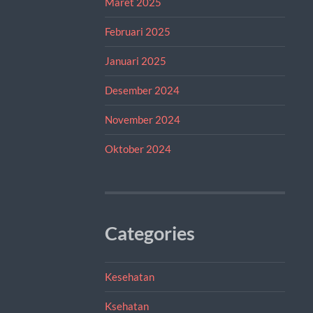
Maret 2025
Februari 2025
Januari 2025
Desember 2024
November 2024
Oktober 2024
Categories
Kesehatan
Ksehatan