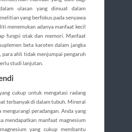
n dalam ulasan yang dimuat dalam
enelitian yang berfokus pada senyawa
eliti menemukan adanya manfaat kecil
ap fungsi otak dan memori. Manfaat
 suplemen beta karoten dalam jangka
u, para ahli tidak menjumpai pengaruh
rlu studi lanjutan.
endi
yang cukup untuk mengatasi radang
at terbanyak di dalam tubuh. Mineral
a mengurangi peradangan. Anda yang
bisa mendapatkan manfaat magnesium
n magnesium yang cukup membantu