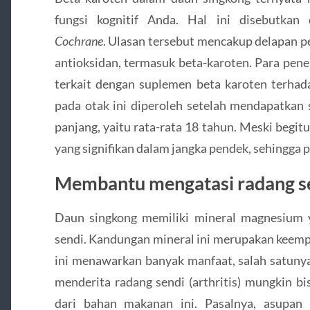
fungsi kognitif Anda. Hal ini disebutka
Cochrane
. Ulasan tersebut mencakup delapan p
antioksidan, termasuk beta-karoten. Para pen
terkait dengan suplemen beta karoten terhad
pada otak ini diperoleh setelah mendapatkan
panjang, yaitu rata-rata 18 tahun. Meski begit
yang signifikan dalam jangka pendek, sehingga pe
Membantu mengatasi radang s
Daun singkong memiliki mineral magnesium 
sendi. Kandungan mineral ini merupakan keemp
ini menawarkan banyak manfaat, salah satuny
menderita radang sendi (arthritis) mungkin 
dari bahan makanan ini. Pasalnya, asupa