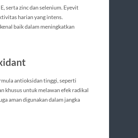
, serta zinc dan selenium. Eyevit
ivitas harian yang intens.
dikenal baik dalam meningkatkan
xidant
ula antioksidan tinggi, seperti
kan khusus untuk melawan efek radikal
 juga aman digunakan dalam jangka