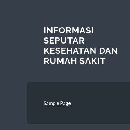
INFORMASI
SEPUTAR
KESEHATAN DAN
RUMAH SAKIT
Sample Page