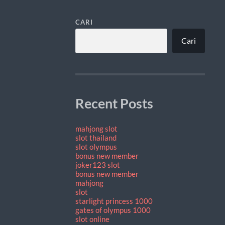
CARI
Cari
Recent Posts
mahjong slot
slot thailand
slot olympus
bonus new member
joker123 slot
bonus new member
mahjong
slot
starlight princess 1000
gates of olympus 1000
slot online