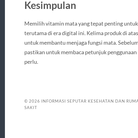
Kesimpulan
Memilih vitamin mata yang tepat penting untuk
terutama di era digital ini. Kelima produk di ata
untuk membantu menjaga fungsi mata. Sebelum
pastikan untuk membaca petunjuk penggunaan d
perlu.
© 2026
INFORMASI SEPUTAR KESEHATAN DAN RUM
SAKIT