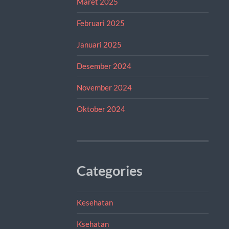
Maret 2025
Februari 2025
Januari 2025
Desember 2024
November 2024
Oktober 2024
Categories
Kesehatan
Ksehatan