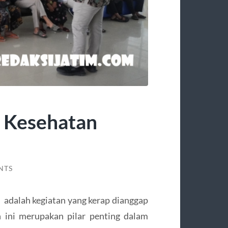
 Kesehatan
NTS
adalah kegiatan yang kerap dianggap
n ini merupakan pilar penting dalam