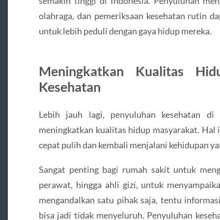
semakin tinggi di Indonesia. Penyuluhan men
olahraga, dan pemeriksaan kesehatan rutin d
untuk lebih peduli dengan gaya hidup mereka.
Meningkatkan Kualitas Hid
Kesehatan
Lebih jauh lagi, penyuluhan kesehatan di
meningkatkan kualitas hidup masyarakat. Hal 
cepat pulih dan kembali menjalani kehidupan yan
Sangat penting bagi rumah sakit untuk meng
perawat, hingga ahli gizi, untuk menyampaika
mengandalkan satu pihak saja, tentu informasi
bisa jadi tidak menyeluruh. Penyuluhan keseh