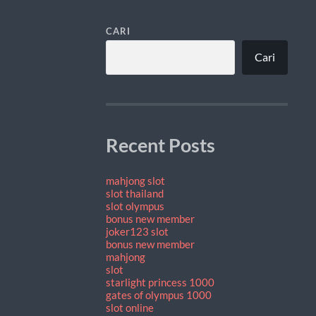
CARI
Cari
Recent Posts
mahjong slot
slot thailand
slot olympus
bonus new member
joker123 slot
bonus new member
mahjong
slot
starlight princess 1000
gates of olympus 1000
slot online