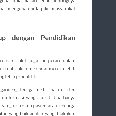
genai pola makan sehat, pentingnya
apat mengubah pola pikir masyarakat
up dengan Pendidikan
 rumah sakit juga berperan dalam
ini tentu akan membuat mereka lebih
g lebih produktif.
gandeng tenaga medis, baik dokter,
n informasi yang akurat. Jika hanya
 yang di terima pasien atau keluarga
atan yang baik adalah yang dilakukan