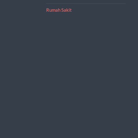
Rumah Sakit