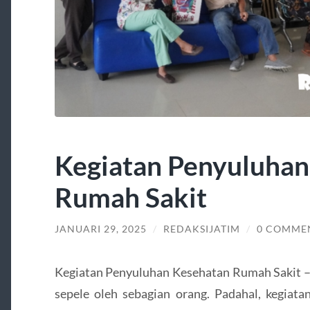
Kegiatan Penyuluhan
Rumah Sakit
JANUARI 29, 2025
/
REDAKSIJATIM
/
0 COMME
Kegiatan Penyuluhan Kesehatan Rumah Sakit – 
sepele oleh sebagian orang. Padahal, kegiata