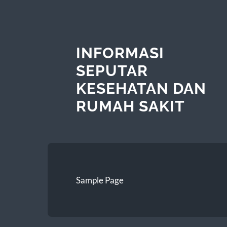
INFORMASI
SEPUTAR
KESEHATAN DAN
RUMAH SAKIT
Sample Page