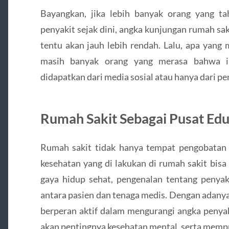
Bayangkan, jika lebih banyak orang yang t
penyakit sejak dini, angka kunjungan rumah sa
tentu akan jauh lebih rendah. Lalu, apa yang
masih banyak orang yang merasa bahwa in
didapatkan dari media sosial atau hanya dari p
Rumah Sakit Sebagai Pusat Ed
Rumah sakit tidak hanya tempat pengobatan 
kesehatan yang di lakukan di rumah sakit bisa
gaya hidup sehat, pengenalan tentang penyaki
antara pasien dan tenaga medis. Dengan adanya
berperan aktif dalam mengurangi angka penya
akan pentingnya kesehatan mental, serta memp