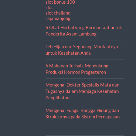
slot bonus 100
slot
slot thailand
rajamahjong
6 Obat Herbal yang Bermanfaat untuk
Penderita Asam Lambung
Teh Hijau dan Segudang Manfaatnya
untuk Kesehatan Anda
5 Makanan Terbaik Mendukung
Produksi Hormon Progesteron
Mengenal Dokter Spesialis Mata dan
Tugasnya dalam Menjaga Kesehatan
Penglihatan
Mengenal Fungsi Rongga Hidung dan
Strukturnya pada Sistem Pernapasan