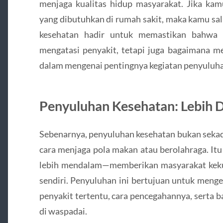
menjaga kualitas hidup masyarakat. Jika ka
yang dibutuhkan di rumah sakit, maka kamu sal
kesehatan hadir untuk memastikan bahwa 
mengatasi penyakit, tetapi juga bagaimana men
dalam mengenai pentingnya kegiatan penyuluha
Penyuluhan Kesehatan: Lebih D
Sebenarnya, penyuluhan kesehatan bukan seka
cara menjaga pola makan atau berolahraga. Itu
lebih mendalam—memberikan masyarakat keku
sendiri. Penyuluhan ini bertujuan untuk meng
penyakit tertentu, cara pencegahannya, serta 
di waspadai.