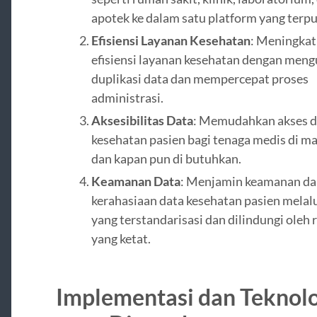
apotek ke dalam satu platform yang terpu
Efisiensi Layanan Kesehatan
: Meningka
efisiensi layanan kesehatan dengan meng
duplikasi data dan mempercepat proses
administrasi.
Aksesibilitas Data
: Memudahkan akses d
kesehatan pasien bagi tenaga medis di m
dan kapan pun di butuhkan.
Keamanan Data
: Menjamin keamanan d
kerahasiaan data kesehatan pasien melalu
yang terstandarisasi dan dilindungi oleh 
yang ketat.
Implementasi dan Teknol