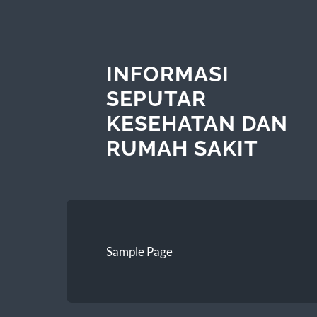
INFORMASI
SEPUTAR
KESEHATAN DAN
RUMAH SAKIT
Sample Page