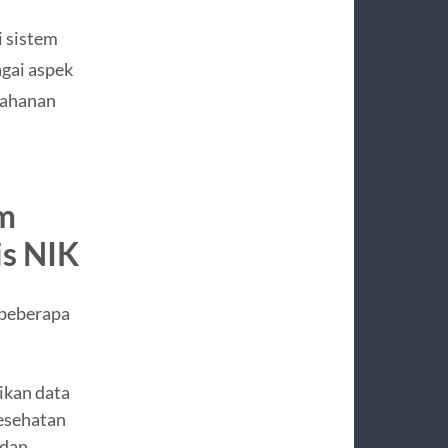
i sistem
agai aspek
etahanan
em
s NIK
 beberapa
ikan data
kesehatan
 dan