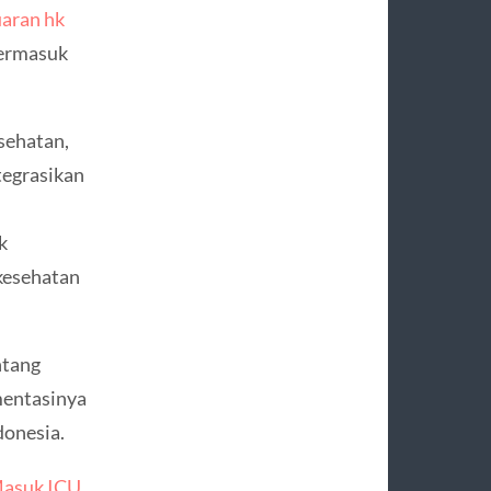
aran hk
termasuk
sehatan,
tegrasikan
k
 kesehatan
ntang
mentasinya
donesia.
Masuk ICU