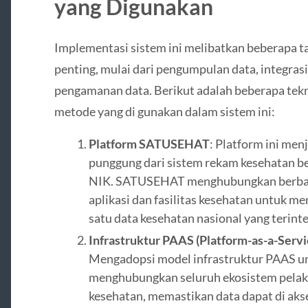
yang Digunakan
Implementasi sistem ini melibatkan beberapa 
penting, mulai dari pengumpulan data, integrasi
pengamanan data. Berikut adalah beberapa tek
metode yang di gunakan dalam sistem ini:
Platform SATUSEHAT
: Platform ini men
punggung dari sistem rekam kesehatan b
NIK. SATUSEHAT menghubungkan berba
aplikasi dan fasilitas kesehatan untuk m
satu data kesehatan nasional yang terinte
Infrastruktur PAAS (Platform-as-a-Servi
Mengadopsi model infrastruktur PAAS u
menghubungkan seluruh ekosistem pelaku
kesehatan, memastikan data dapat di aks