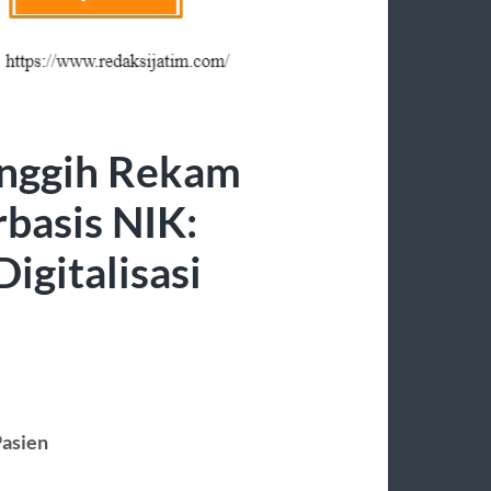
anggih Rekam
basis NIK:
igitalisasi
Pasien