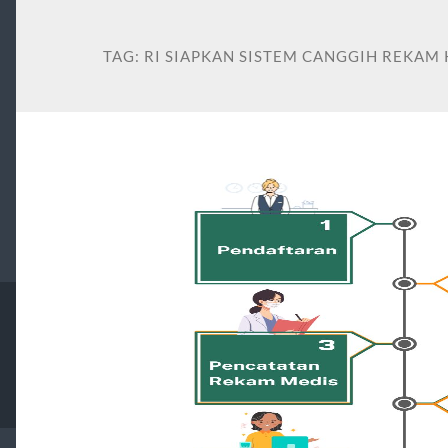
TAG:
RI SIAPKAN SISTEM CANGGIH REKAM 