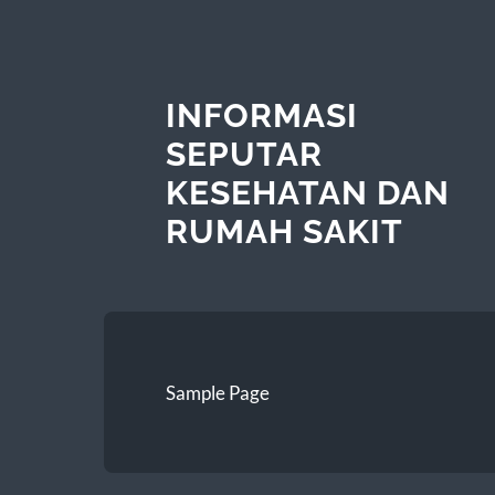
INFORMASI
SEPUTAR
KESEHATAN DAN
RUMAH SAKIT
Sample Page