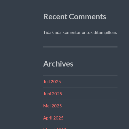
Recent Comments
Tidak ada komentar untuk ditampilkan.
Archives
Juli 2025
Juni 2025
Mei 2025
April 2025