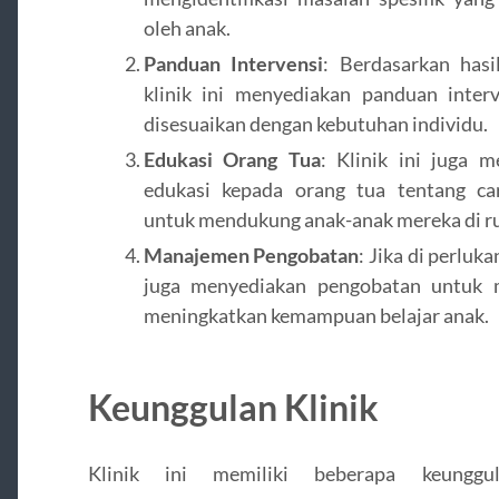
oleh anak.
Panduan Intervensi
: Berdasarkan hasil
klinik ini menyediakan panduan inter
disesuaikan dengan kebutuhan individu.
Edukasi Orang Tua
: Klinik ini juga 
edukasi kepada orang tua tentang car
untuk mendukung anak-anak mereka di r
Manajemen Pengobatan
: Jika di perlukan
juga menyediakan pengobatan untuk
meningkatkan kemampuan belajar anak.
Keunggulan Klinik
Klinik ini memiliki beberapa keunggu