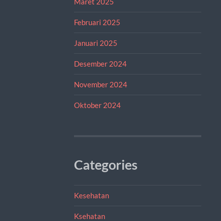
Maret 2025
Februari 2025
Januari 2025
Desember 2024
November 2024
Oktober 2024
Categories
Kesehatan
Ksehatan