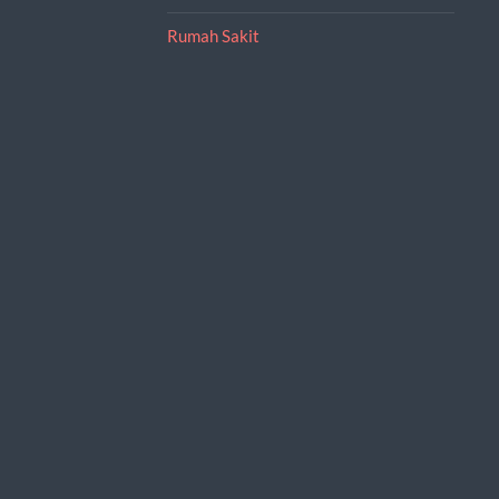
Rumah Sakit