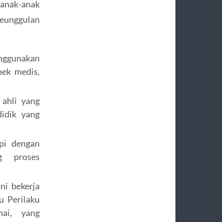
 anak-anak
keunggulan
nggunakan
pek medis,
m ahli yang
didik yang
api dengan
g proses
ini bekerja
u Perilaku
hai, yang