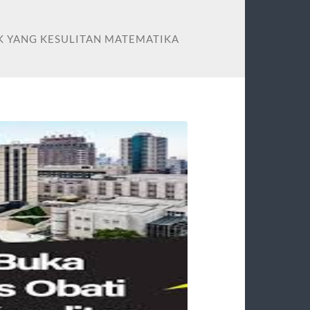
AK YANG KESULITAN MATEMATIKA