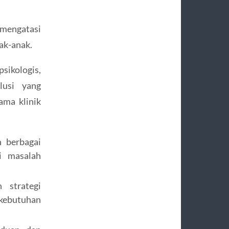
n mengatasi
ak-anak.
sikologis,
lusi yang
ama klinik
 berbagai
si masalah
 strategi
kebutuhan