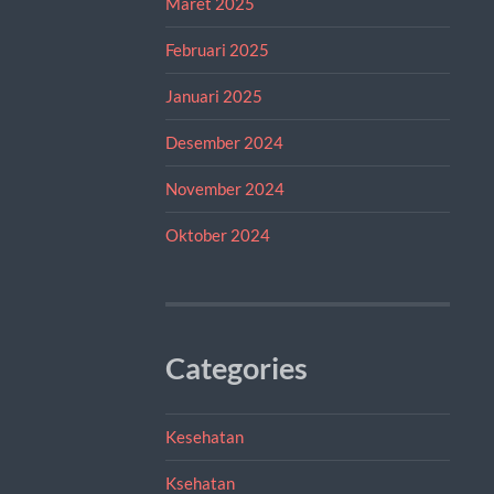
Maret 2025
Februari 2025
Januari 2025
Desember 2024
November 2024
Oktober 2024
Categories
Kesehatan
Ksehatan