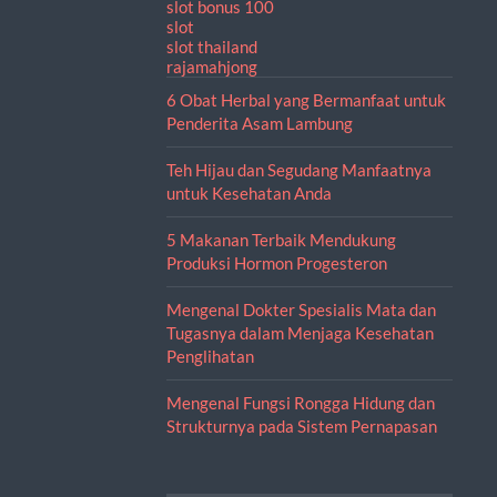
slot bonus 100
slot
slot thailand
rajamahjong
6 Obat Herbal yang Bermanfaat untuk
Penderita Asam Lambung
Teh Hijau dan Segudang Manfaatnya
untuk Kesehatan Anda
5 Makanan Terbaik Mendukung
Produksi Hormon Progesteron
Mengenal Dokter Spesialis Mata dan
Tugasnya dalam Menjaga Kesehatan
Penglihatan
Mengenal Fungsi Rongga Hidung dan
Strukturnya pada Sistem Pernapasan