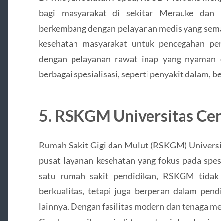
bagi masyarakat di sekitar Merauke dan s
berkembang dengan pelayanan medis yang sema
kesehatan masyarakat untuk pencegahan pe
dengan pelayanan rawat inap yang nyaman 
berbagai spesialisasi, seperti penyakit dalam, b
5.
RSKGM Universitas Ce
Rumah Sakit Gigi dan Mulut (RSKGM) Universi
pusat layanan kesehatan yang fokus pada spesi
satu rumah sakit pendidikan, RSKGM tidak
berkualitas, tetapi juga berperan dalam pend
lainnya. Dengan fasilitas modern dan tenaga m