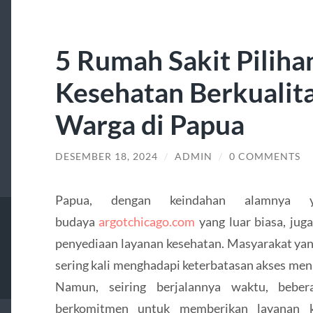
5 Rumah Sakit Pilihan
Kesehatan Berkualit
Warga di Papua
DESEMBER 18, 2024
/
ADMIN
/
0 COMMENTS
Papua, dengan keindahan alamnya
budaya
argotchicago.com
yang luar biasa, jug
penyediaan layanan kesehatan. Masyarakat yang
sering kali menghadapi keterbatasan akses men
Namun, seiring berjalannya waktu, bebe
berkomitmen untuk memberikan layanan k