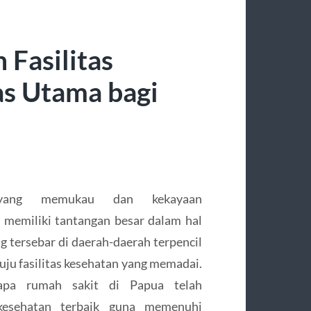
 Fasilitas
as Utama bagi
 yang memukau dan kekayaan
a memiliki tantangan besar dalam hal
 tersebar di daerah-daerah terpencil
uju fasilitas kesehatan yang memadai.
rapa rumah sakit di Papua telah
esehatan terbaik guna memenuhi