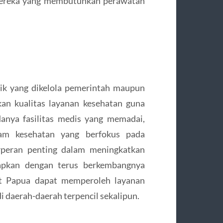
mereka yang membutuhkan perawatan
aik yang dikelola pemerintah maupun
an kualitas layanan kesehatan guna
nya fasilitas medis yang memadai,
ram kesehatan yang berfokus pada
erperan penting dalam meningkatkan
rapkan dengan terus berkembangnya
kat Papua dapat memperoleh layanan
 daerah-daerah terpencil sekalipun.