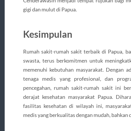
Cenderawasih menjadi tempat rujukan bagi 
gigi dan mulut di Papua.
Kesimpulan
Rumah sakit-rumah sakit terbaik di Papua, b
swasta, terus berkomitmen untuk meningkatk
memenuhi kebutuhan masyarakat. Dengan ada
tenaga medis yang profesional, dan prog
pencegahan, rumah sakit-rumah sakit ini b
derajat kesehatan masyarakat Papua. Diha
fasilitas kesehatan di wilayah ini, masyara
medis yang berkualitas dengan mudah, bahkan di