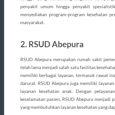
penyakit umum hingga penyakit spesialisti
menyediakan program-program kesehatan pr
masyarakat.
2.
RSUD Abepura
RSUD Abepura merupakan rumah sakit pemeri
telah lama menjadi salah satu fasilitas kesehat
memiliki berbagai layanan, termasuk rawat ina
darurat. RSUD Abepura juga memiliki layanan b
layanan kesehatan anak. Dengan pelayanan
keselamatan pasien, RSUD Abepura menjadi pi
yang membutuhkan layanan kesehatan yang dap