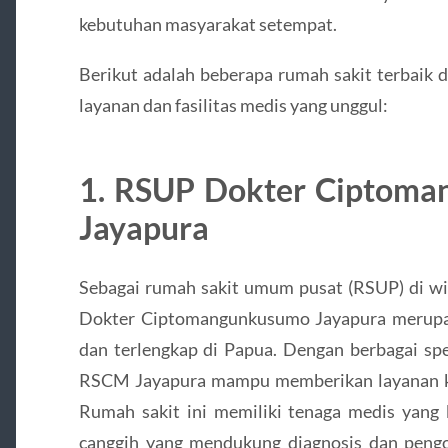
kebutuhan masyarakat setempat.
Berikut adalah beberapa rumah sakit terbaik d
layanan dan fasilitas medis yang unggul:
1.
RSUP Dokter Ciptoma
Jayapura
Sebagai rumah sakit umum pusat (RSUP) di w
Dokter Ciptomangunkusumo Jayapura merupak
dan terlengkap di Papua. Dengan berbagai spes
RSCM Jayapura mampu memberikan layanan kese
Rumah sakit ini memiliki tenaga medis yang
canggih yang mendukung diagnosis dan pengob