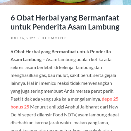
6 Obat Herbal yang Bermanfaat
untuk Penderita Asam Lambung
JULI 16, 2025
/
0 COMMENTS
6 Obat Herbal yang Bermanfaat untuk Penderita
Asam Lambung –
Asam lambung adalah ketika ada
sekresi asam berlebih di kelenjar lambung dan
menghasilkan gas, bau mulut, sakit perut, serta gejala
lainnya. Hal ini memicu reaksi tidak menyenangkan
yang juga sering membuat Anda merasa perut perih.
Pasti tidak ada yang suka kala mengalaminya.
depo 25
bonus 25
Menurut ahli gizi Anshul Jaibharat dari New
Delhi seperti dilansir Food NDTV, asam lambung dapat
disebabkan karena jarak waktu makan yang lama,
perut kosong, atau asupan teh, kopi, merokok, atau