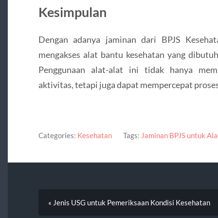
Kesimpulan
Dengan adanya jaminan dari BPJS Kesehat
mengakses alat bantu kesehatan yang dibutu
Penggunaan alat-alat ini tidak hanya me
aktivitas, tetapi juga dapat mempercepat pros
Categories:
Kesehatan
Tags:
Jaminan BPJS untuk Ala
« Jenis USG untuk Pemeriksaan Kondisi Kesehatan