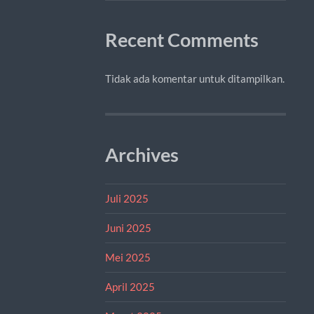
Recent Comments
Tidak ada komentar untuk ditampilkan.
Archives
Juli 2025
Juni 2025
Mei 2025
April 2025