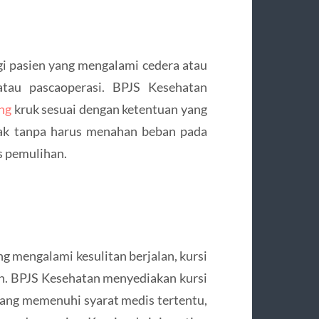
gi pasien yang mengalami cedera atau
atau pascaoperasi. BPJS Kesehatan
ng
kruk sesuai dengan ketentuan yang
rak tanpa harus menahan beban pada
s pemulihan.
g mengalami kesulitan berjalan, kursi
an. BPJS Kesehatan menyediakan kursi
 yang memenuhi syarat medis tertentu,