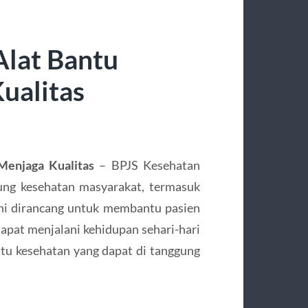
Alat Bantu
ualitas
Menjaga Kualitas
– BPJS Kesehatan
ung kesehatan masyarakat, termasuk
ini dirancang untuk membantu pasien
apat menjalani kehidupan sehari-hari
antu kesehatan yang dapat di tanggung