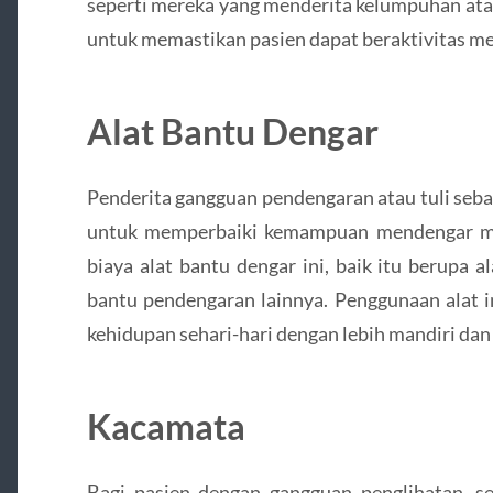
seperti mereka yang menderita kelumpuhan atau 
untuk memastikan pasien dapat beraktivitas me
Alat Bantu Dengar
Penderita gangguan pendengaran atau tuli seb
untuk memperbaiki kemampuan mendengar m
biaya alat bantu dengar ini, baik itu berupa a
bantu pendengaran lainnya. Penggunaan alat 
kehidupan sehari-hari dengan lebih mandiri dan 
Kacamata
Bagi pasien dengan gangguan penglihatan, se