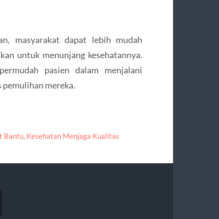
an, masyarakat dapat lebih mudah
hkan untuk menunjang kesehatannya.
mpermudah pasien dalam menjalani
es pemulihan mereka.
t Bantu
,
Kesehatan Menjaga Kualitas