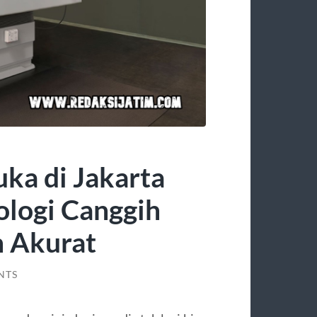
ka di Jakarta
ologi Canggih
h Akurat
NTS