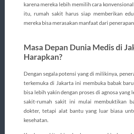
karena mereka lebih memilih cara konvensional
itu, rumah sakit harus siap memberikan edu
mereka bisa merasakan manfaat dari penerapan
Masa Depan Dunia Medis di Jak
Harapkan?
Dengan segala potensi yang di milikinya, pener
terkemuka di Jakarta ini membuka babak baru 
bisa lebih yakin dengan proses di agnosa yang l
sakit-rumah sakit ini mulai membuktikan b
dokter, tetapi alat bantu yang luar biasa un
kesehatan.