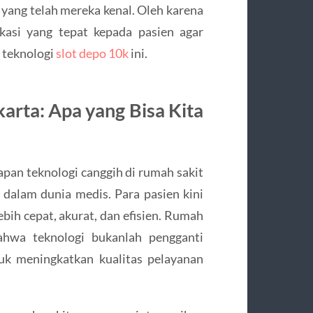
 yang telah mereka kenal. Oleh karena
kasi yang tepat kepada pasien agar
 teknologi
slot depo 10k
ini.
arta: Apa yang Bisa Kita
apan teknologi canggih di rumah sakit
dalam dunia medis. Para pasien kini
ebih cepat, akurat, dan efisien. Rumah
ahwa teknologi bukanlah pengganti
tuk meningkatkan kualitas pelayanan