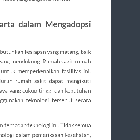
karta dalam Mengadopsi
mbutuhkan kesiapan yang matang, baik
i yang mendukung. Rumah sakit-rumah
untuk memperkenalkan fasilitas ini.
uruh rumah sakit dapat mengikuti
aya yang cukup tinggi dan kebutuhan
ggunakan teknologi tersebut secara
 terhadap teknologi ini. Tidak semua
ologi dalam pemeriksaan kesehatan,