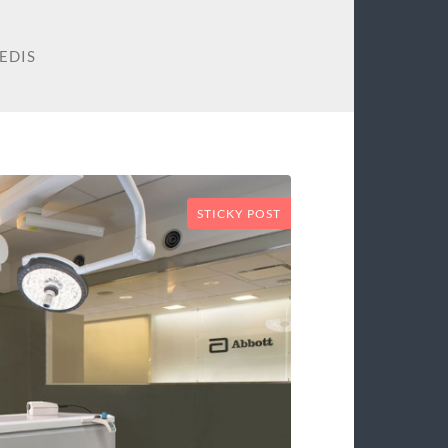
EDIS
STICKY POST