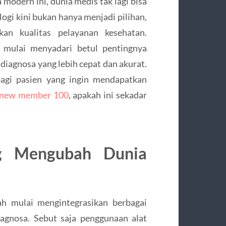
 modern ini, dunia medis tak lagi bisa
logi kini bukan hanya menjadi pilihan,
an kualitas pelayanan kesehatan.
 mulai menyadari betul pentingnya
iagnosa yang lebih cepat dan akurat.
agi pasien yang ingin mendapatkan
s new member 100
, apakah ini sekadar
ng Mengubah Dunia
h mulai mengintegrasikan berbagai
agnosa. Sebut saja penggunaan alat