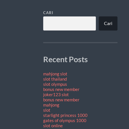
CARI
Cari
Recent Posts
mahjong slot
slot thailand
slot olympus
bonus new member
joker123 slot
bonus new member
mahjong
slot
starlight princess 1000
gates of olympus 1000
slot online